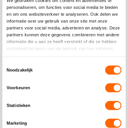
We gebruiken cookies om content en advertenties te
Geplaatst op 23 december 2024
personaliseren, om functies voor social media te bieden
Als je ooit hebt gedacht: “ik zou willen dat ik net zo
en om ons websiteverkeer te analyseren. Ook delen we
moeiteloos mooie landschappen kon schilderen als Bob
informatie over uw gebruik van onze site met onze
Ross,” ...
partners voor social media, adverteren en analyse. Deze
partners kunnen deze gegevens combineren met andere
Read
informatie die u aan ze heeft verstrekt of die ze hebben
more
verzameld op basis van uw gebruik van hun services.
about
De beste proeverijen in Amsterdam
Geplaatst op 17 december 2024
Toestemmingsselectie
Noodzakelijk
Amsterdam is een paradijs voor fijnproevers en bij Puur*
Amsterdam hebben wij proeverijen die je smaakpupillen
doen juichen. Of je ...
Voorkeuren
Read
more
Statistieken
about
1
»
Marketing