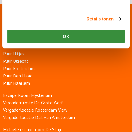
Onze websites
Details tonen
Puur Events
OK
Puur Feesten
Puur Uitjes
Puur Utrecht
Puur Rotterdam
Puur Den Haag
Puur Haarlem
Escape Room Mysterium
Vergaderruimte De Grote Werf
Vergaderlocatie Rotterdam View
Vergaderlocatie Dak van Amsterdam
Mobiele escaperoom De Strijd