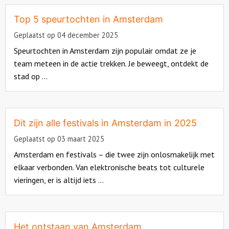
more
about
Top 5 speurtochten in Amsterdam
Over ons
Geplaatst op 04 december 2025
Speurtochten in Amsterdam zijn populair omdat ze je
team meteen in de actie trekken. Je beweegt, ontdekt de
stad op ...
Read
more
about
Dit zijn alle festivals in Amsterdam in 2025
Geplaatst op 03 maart 2025
Amsterdam en festivals – die twee zijn onlosmakelijk met
elkaar verbonden. Van elektronische beats tot culturele
vieringen, er is altijd iets ...
Read
more
about
Het ontstaan van Amsterdam