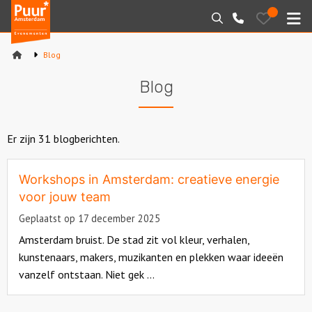
Puur*
Bewaarde
Zoeken
020-
uitjes
Amsterdam
M
6260016
bedrijfsuitjes
Blog
Home
Blog
Arrangementen
Varen
Er zijn 31 blogberichten.
Sport en spel
Workshops in Amsterdam: creatieve energie
voor jouw team
Workshops
Geplaatst op 17 december 2025
Amsterdam bruist. De stad zit vol kleur, verhalen,
Rondleidingen
kunstenaars, makers, muzikanten en plekken waar ideeën
vanzelf ontstaan. Niet gek ...
Locaties
Read
Feesten